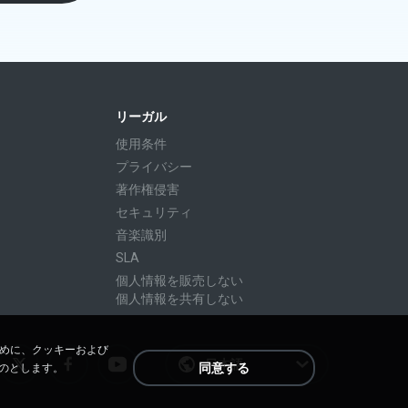
リーガル
使用条件
プライバシー
著作権侵害
セキュリティ
音楽識別
SLA
個人情報を販売しない
個人情報を共有しない
ために、クッキーおよび
日本語
同意する
のとします。