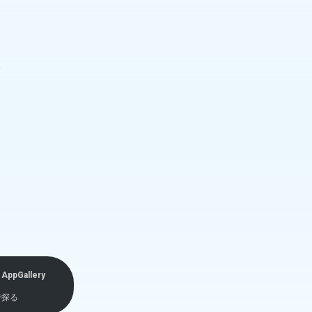
新
AppGallery
で探る