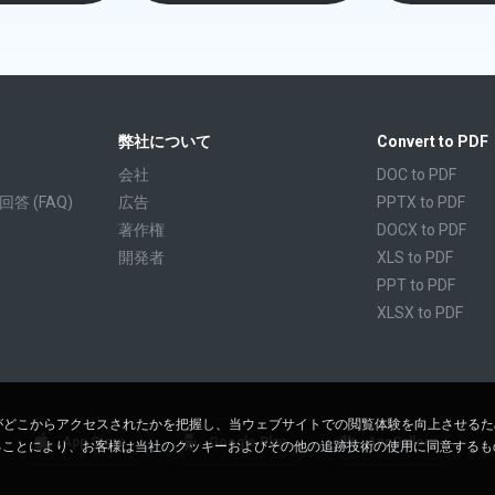
弊社について
Convert to PDF
会社
DOC to PDF
 (FAQ)
広告
PPTX to PDF
著作権
DOCX to PDF
開発者
XLS to PDF
PPT to PDF
XLSX to PDF
CBR to PDF
TXT to PDF
PPS to PDF
RTF to PDF
客様がどこからアクセスされたかを把握し、当ウェブサイトでの閲覧体験を向上させる
App Store
Google Play
AppGallery
ることにより、お客様は当社のクッキーおよびその他の追跡技術の使用に同意するも
CBZ to PDF
FB2 to PDF